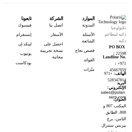
الموارد
الشركة
تابعونا
المدونة
اتصل بنا
فيسبوك
تكنولوجيا
ذكية لمطاعم
الأسئلة
الأسعار
إنستغرام
ذكية.
الشائعة
احصل على
لينكد إن
PO BOX
قصص نجاح
نسخة تجريبية
يوتيوب
:
22598
مجانية
Landline No.
الفوائد
بودكاست
:
+971
ميّزات
45667059
الهاتف:
+971
528347814
البريد
الإلكتروني:
sales@polari
serp.com
العنوان:
المكتب 807 و
808، الطابق
الثامن، برج
بيزنس سنترال
ب، مدينة دبي