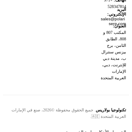
الهاتف:
+971
528347814
البريد
الإلكتروني:
sales@polari
serp.com
العنوان:
المكتب 807 و
808، الطابق
الثامن، برج
بيزنس سنترال
ب، مدينة دبي
للإنترنت، دبي،
الإمارات
العربية المتحدة
تكنولوجيا بولاريس
. جميع الحقوق محفوظة ©2026، صنع في الإمارات
العربية المتحدة 🇦🇪.