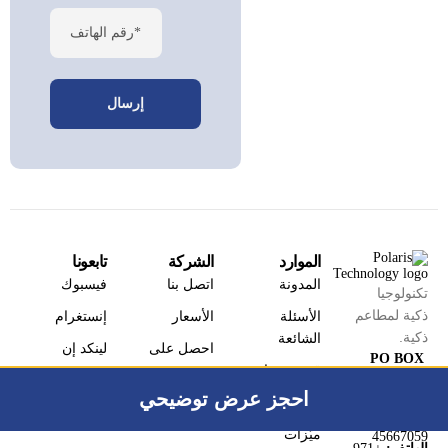
رقم الهاتف*
الموارد
الشركة
تابعونا
المدونة
اتصل بنا
فيسبوك
تكنولوجيا
ذكية لمطاعم
الأسئلة
الأسعار
إنستغرام
ذكية.
الشائعة
احصل على
لينكد إن
PO BOX
قصص نجاح
نسخة تجريبية
يوتيوب
:
22598
مجانية
Landline No.
احجز عرض توضيحي
الفوائد
بودكاست
:
+971
ميّزات
45667059