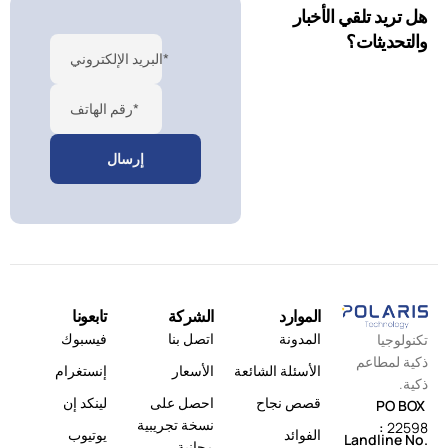
هل تريد تلقي الأخبار
والتحديثات؟
البريد الإلكتروني*
رقم الهاتف*
الموارد
الشركة
تابعونا
المدونة
اتصل بنا
فيسبوك
تكنولوجيا
ذكية لمطاعم
الأسئلة الشائعة
الأسعار
إنستغرام
ذكية.
قصص نجاح
احصل على
لينكد إن
PO BOX
نسخة تجريبية
:
22598
الفوائد
يوتيوب
Landline No.
مجانية