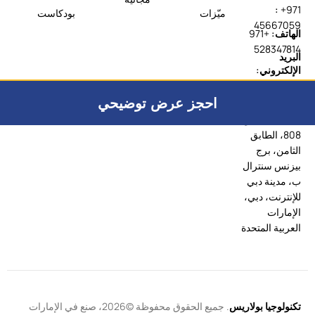
:
+971
ميّزات
بودكاست
45667059
الهاتف:
+971
528347814
البريد
الإلكتروني:
sales@polari
serp.com
احجز عرض توضيحي
العنوان:
المكتب 807 و
808، الطابق
الثامن، برج
بيزنس سنترال
ب، مدينة دبي
للإنترنت، دبي،
الإمارات
العربية المتحدة
تكنولوجيا بولاريس
. جميع الحقوق محفوظة ©2026، صنع في الإمارات