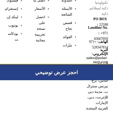
المدونة
اتصل بنا
فيسبوك
تكنولوجيا
ذكية لمطاعم
الأسئلة
الأسعار
إنستغرام
ذكية.
الشائعة
احصل
لينكد إن
PO BOX
قصص
على
:
22598
يوتيوب
Landline No.
نجاح
نسخة
:
+971
بودكاس
تجريبية
الفوائد
45667059
ت
مجانية
الهاتف:
+971
ميّزات
528347814
البريد
الإلكتروني:
sales@polari
serp.com
العنوان:
المكتب 807 و
احجز عرض توضيحي
808، الطابق
الثامن، برج
بيزنس سنترال
ب، مدينة دبي
للإنترنت، دبي،
الإمارات
العربية المتحدة