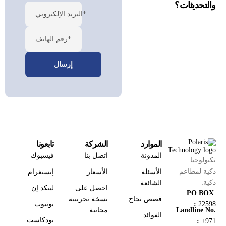
والتحديثات؟
البريد الإلكتروني*
رقم الهاتف*
الموارد
الشركة
تابعونا
المدونة
اتصل بنا
فيسبوك
تكنولوجيا
ذكية لمطاعم
الأسئلة
الأسعار
إنستغرام
ذكية.
الشائعة
احصل على
لينكد إن
PO BOX
قصص نجاح
نسخة تجريبية
يوتيوب
:
22598
مجانية
Landline No.
الفوائد
بودكاست
:
+971