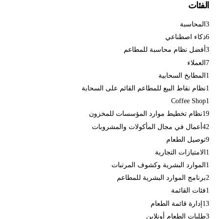
الفئات
3
المحاسبة
6
ذكاء اصطناعي
3
أفضل نظام محاسبة للمطاعم
7
العملاء
1
المطابخ السحابية
1
نظام نقاط البيع للمطاعم القائم على السحابة
Coffee Shop
1
19
نظام تخطيط موارد المؤسسات للمخزون
42
أعمال في مجال المأكولات والمشروبات
9
توصيل الطعام
1
الامتيازات التجارية
1
الموارد البشرية وكشوف المرتبات
2
برنامج الموارد البشرية للمطاعم
1
فئات القائمة
13
إدارة قائمة الطعام
3
طلبات الطعام أونلاين