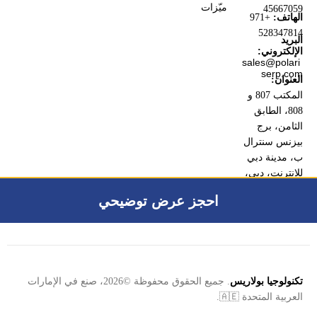
ميّزات
45667059
الهاتف:
+971
528347814
البريد
الإلكتروني:
sales@polari
serp.com
العنوان:
المكتب 807 و
808، الطابق
الثامن، برج
بيزنس سنترال
ب، مدينة دبي
للإنترنت، دبي،
الإمارات
احجز عرض توضيحي
العربية المتحدة
تكنولوجيا بولاريس
. جميع الحقوق محفوظة ©2026، صنع في الإمارات
العربية المتحدة 🇦🇪.