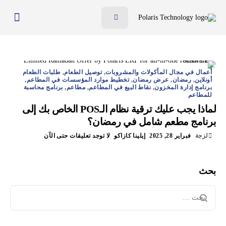
ميّزات
الفوائد
الأسعار
أعمال في مجال المأكولات والمشروبات
,
توصيل الطعام
,
طلبات الطعام
أونلاين
,
رمضان
,
عرض رمضان
,
تخطيط موارد المؤسسات في المطاعم
,
برنامج إدارة المخزون
,
نقاط البيع في المطاعم
,
مطاعم
,
برنامج محاسبة
المدونة
للمطاعم
لماذا يجب عليك ترقية نظام الـPOS الخاص بك إلى
الموارد
برنامج مطعم شامل في رمضان؟
تواصل معنا
لزجة
فبراير 28, 2025
إيلينا كازاكو
لا توجد تعليقات حتى الآن
AR
بحث
EN