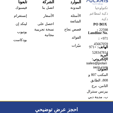
الموارد
الشركة
تابعونا
المدونة
اتصل بنا
فيسبوك
تكنولوجيا
ذكية لمطاعم
الأسئلة
الأسعار
إنستغرام
ذكية.
الشائعة
احصل على
لينكد إن
PO BOX
قصص نجاح
نسخة تجريبية
:
22598
يوتيوب
Landline No.
مجانية
الفوائد
:
+971
بودكاست
45667059
ميّزات
الهاتف:
+971
528347814
البريد
الإلكتروني:
sales@polari
serp.com
العنوان:
المكتب 807 و
808، الطابق
الثامن، برج
بيزنس سنترال
ب، مدينة دبي
للإنترنت، دبي،
الإمارات
احجز عرض توضيحي