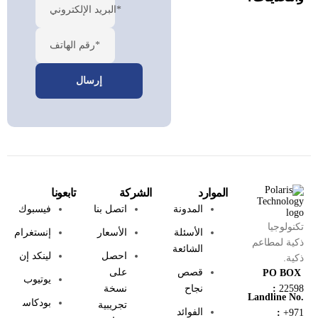
البريد الإلكتروني*
رقم الهاتف*
الموارد
الشركة
تابعونا
المدونة
اتصل بنا
فيسبوك
تكنولوجيا
الأسئلة
الأسعار
إنستغرام
ذكية لمطاعم
الشائعة
احصل
لينكد إن
ذكية.
قصص
على
PO BOX
يوتيوب
نجاح
نسخة
:
22598
Landline No.
بودكاس
تجريبية
الفوائد
:
+971