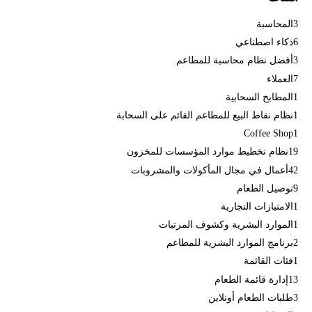
3
المحاسبة
6
ذكاء اصطناعي
3
أفضل نظام محاسبة للمطاعم
7
العملاء
1
المطابخ السحابية
1
نظام نقاط البيع للمطاعم القائم على السحابة
Coffee Shop
1
19
نظام تخطيط موارد المؤسسات للمخزون
42
أعمال في مجال المأكولات والمشروبات
9
توصيل الطعام
1
الامتيازات التجارية
1
الموارد البشرية وكشوف المرتبات
2
برنامج الموارد البشرية للمطاعم
1
فئات القائمة
13
إدارة قائمة الطعام
3
طلبات الطعام أونلاين