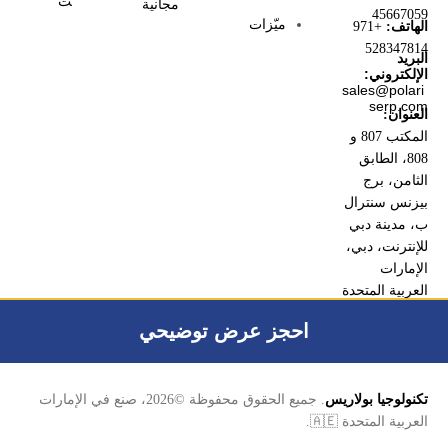
ت
مجانية
45667059
ميّزات
الهاتف:
+971
528347814
البريد
الإلكتروني:
sales@polari
serp.com
العنوان:
المكتب 807 و
808، الطابق
الثامن، برج
بيزنس سنترال
ب، مدينة دبي
للإنترنت، دبي،
الإمارات
العربية المتحدة
احجز عرض توضيحي
تكنولوجيا بولاريس
. جميع الحقوق محفوظة ©2026، صنع في الإمارات
العربية المتحدة 🇦🇪.