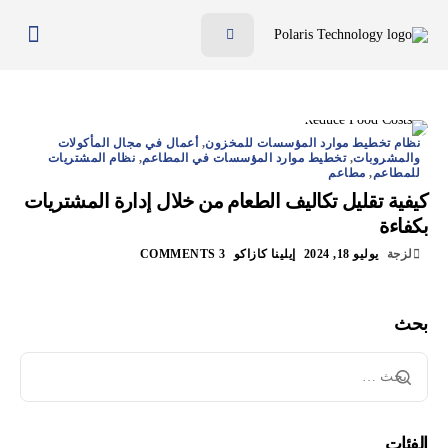
ميّزات
الفوائد
الأسعار
نظام تخطيط موارد المؤسسات للمخزون
,
أعمال في مجال المأكولات
والمشروبات
,
تخطيط موارد المؤسسات في المطاعم
,
نظام المشتريات
للمطاعم
,
مطاعم
المدونة
كيفية تقليل تكاليف الطعام من خلال إدارة المشتريات
الموارد
بكفاءة
لزجة
يوليو 18, 2024
إيلينا كازاكو
3 COMMENTS
تواصل معنا
AR
بحث
EN
الفئات