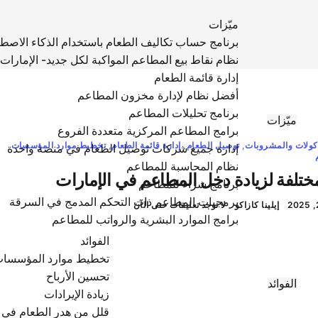
ميّزات
برنامج حساب تكاليف الطعام باستخدام الذكاء الاصط
نظام نقاط بيع المطاعم المواكبة لكل جديد- الإمارات 
إدارة قائمة الطعام
أفضل نظام لإدارة مخزون المطاعم
برنامج تحليلات المطاعم
ميّزات
برامج المطاعم المركزية متعددة الفروع
كولات والمشروبات
,
توصيل الطعام
,
إدارة قائمة الطعام
,
تخطيط موارد المؤسسات
إدارة جميع شركات توصيل الطعام في منصة واحدة
نظام المحاسبة للمطاعم
ختلفة لزيادة دخل المطاعم في الإمارات
برنامج شراء للمطاعم
برمجيات المطاعم ذات التحكم المدمج في السرقة
إيلينا كازاكو
لا توجد تعليقات حتى الآن
برامج الموارد البشرية والرواتب للمطاعم
الفوائد
تخطيط موارد المؤسسات
تحسين الأرباح
الفوائد
زيادة الإيرادات
قلل من هدر الطعام في