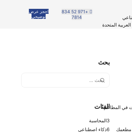
+971 52 834
احجز عرض
توضيحي
7814
ناعي
العربية المتحدة
بحث
الفئات
 في المطاعم
3
المحاسبة
 مطعمك
6
ذكاء اصطناعي