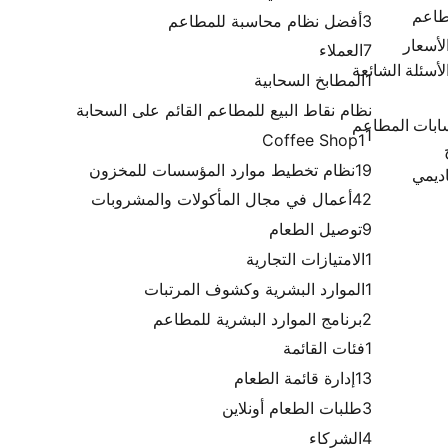
مطاعم
3
أفضل نظام محاسبة للمطاعم
لأسعار
7
العملاء
لأسئلة الشائعة
1
المطابخ السحابية
نظام نقاط البيع للمطاعم القائم على السحابة
ابات المطاعم
1
Coffee Shop
1
19
نظام تخطيط موارد المؤسسات للمخزون
اديمي
42
أعمال في مجال المأكولات والمشروبات
9
توصيل الطعام
1
الامتيازات التجارية
1
الموارد البشرية وكشوف المرتبات
2
برنامج الموارد البشرية للمطاعم
1
فئات القائمة
13
إدارة قائمة الطعام
3
طلبات الطعام أونلاين
4
الشركاء