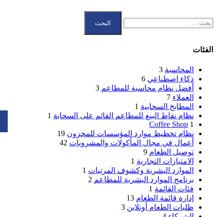
الفئات
المحاسبة
3
ذكاء اصطناعي
6
أفضل نظام محاسبة للمطاعم
3
العملاء
7
المطابخ السحابية
1
نظام نقاط البيع للمطاعم القائم على السحابة
1
Coffee Shop
1
نظام تخطيط موارد المؤسسات للمخزون
19
أعمال في مجال المأكولات والمشروبات
42
توصيل الطعام
9
الامتيازات التجارية
1
الموارد البشرية وكشوف المرتبات
1
برنامج الموارد البشرية للمطاعم
2
فئات القائمة
1
إدارة قائمة الطعام
13
طلبات الطعام أونلاين
3
الشركاء
4