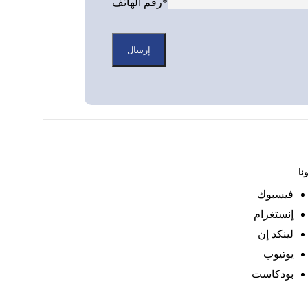
رقم الهاتف*
ونا
فيسبوك
إنستغرام
لينكد إن
يوتيوب
بودكاست