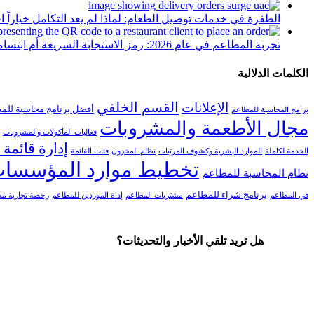
الطفرة في خدمات توصيل الطعام: لماذا لم يعد التكامل خياراً اخت
تجربة المطاعم في عام 2026: رمز الاستجابة السريعة أم ابتسامة الموظفين الودودة؟
الكلمات الدلالية
القسم الخلفي
الإعلانات
أفضل برنامج محاسبة للم
برامج المحاسبة للمطاعم
مجال الأطعمة والمشروبات
فعاليات المأكولات والمشروبات
إدارة قائمة 
الخدمة لكاملة
الموارد البشرية وكشوف المرتبات
نظام المخزون
فئات القائمة
تخطيط موارد المؤسسات
نظام المحاسبة للمطاعم
برنامج شراء للمطاعم
في المطاعم
مشتريات المطاعم
إداة الموردين للمطاعم
رخصة تجارية م
هل تريد تلقي الأخبار والتحديثات؟