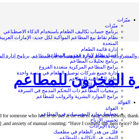
ميّزات
ميّزات
برنامج حساب تكاليف الطعام باستخدام الذكاء الاصطناعي
نظام نقاط بيع المطاعم المواكبة لكل جديد- الإمارات العربية
المتحدة
إدارة قائمة الطعام
أفضل نظام لإدارة مخزون المطاعم
 والمشروبات
,
تخطيط موارد المؤسسات في المطاعم
,
برنامج إدارة ا
برنامج تحليلات المطاعم
برامج المطاعم المركزية متعددة الفروع
إدارة جميع شركات توصيل الطعام في منصة واحدة
نظام المحاسبة للمطاعم
برنامج شراء للمطاعم
برمجيات المطاعم ذات التحكم المدمج في السرقة
برامج الموارد البشرية والرواتب للمطاعم
الفوائد
الفوائد
تخطيط موارد المؤسسات في المطاعم
 for someone who had to do this at the end of each shift (briefly, than
تحسين الأرباح
and anxiety of manual counting: “Have I counted this item twice? Better
زيادة الإيرادات
قلل من هدر الطعام في مطعمك
التوفير في التكاليف للمطاعم