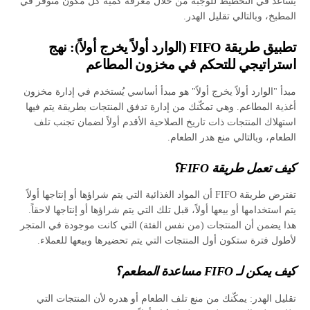
يساعد في التخطيط للوجبة من خلال معرفة كمية كل مكون متوفر في
المطبخ، وبالتالي تقليل الهدر.
تطبيق طريقة FIFO (الوارد أولاً يخرج أولاً): نهج
استراتيجي للتحكم في مخزون المطاعم
مبدأ "الوارد أولاً يخرج أولاً" هو مبدأ أساسي يُستخدم في إدارة مخزون
أغذية المطاعم. وهي تمكّنك من إدارة تدفق المنتجات بطريقة يتم فيها
استهلاك المنتجات ذات تاريخ الصلاحية الأقدم أولاً لضمان تجنب تلف
الطعام، وبالتالي منع هدر الطعام.
كيف تعمل طريقة FIFO؟
تفترض طريقة FIFO أن المواد الغذائية التي يتم شراؤها أو إنتاجها أولاً
يتم استخدامها أو بيعها أولاً، قبل تلك التي يتم شراؤها أو إنتاجها لاحقاً.
هذا يضمن أن المنتجات (من نفس الفئة) التي كانت موجودة في المتجر
لأطول فترة ستكون أول المنتجات التي يتم تحضيرها وبيعها للعملاء.
كيف يمكن لـ FIFO مساعدة المطعم؟
تقليل الهدر: يمكّنك من منع تلف الطعام أو هدره لأن المنتجات التي