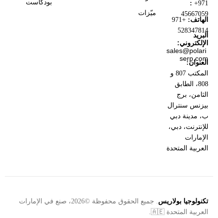
بودكاست
:
+971
ميّزات
45667059
الهاتف:
+971
528347814
البريد
الإلكتروني:
sales@polari
serp.com
العنوان:
المكتب 807 و
808، الطابق
الثامن، برج
بيزنس سنترال
ب، مدينة دبي
للإنترنت، دبي،
الإمارات
العربية المتحدة
تكنولوجيا بولاريس
. جميع الحقوق محفوظة ©2026، صنع في الإمارات
العربية المتحدة 🇦🇪.