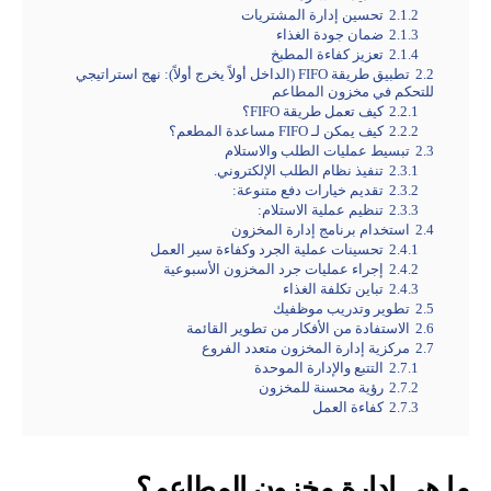
2.1.2
تحسين إدارة المشتريات
2.1.3
ضمان جودة الغذاء
2.1.4
تعزيز كفاءة المطبخ
2.2
تطبيق طريقة FIFO (الداخل أولاً يخرج أولاً): نهج استراتيجي
للتحكم في مخزون المطاعم
2.2.1
كيف تعمل طريقة FIFO؟
2.2.2
كيف يمكن لـ FIFO مساعدة المطعم؟
2.3
تبسيط عمليات الطلب والاستلام
2.3.1
تنفيذ نظام الطلب الإلكتروني.
2.3.2
تقديم خيارات دفع متنوعة:
2.3.3
تنظيم عملية الاستلام:
2.4
استخدام برنامج إدارة المخزون
2.4.1
تحسينات عملية الجرد وكفاءة سير العمل
2.4.2
إجراء عمليات جرد المخزون الأسبوعية
2.4.3
تباين تكلفة الغذاء
2.5
تطوير وتدريب موظفيك
2.6
الاستفادة من الأفكار من تطوير القائمة
2.7
مركزية إدارة المخزون متعدد الفروع
2.7.1
التتبع والإدارة الموحدة
2.7.2
رؤية محسنة للمخزون
2.7.3
كفاءة العمل
ما هي إدارة مخزون المطاعم؟