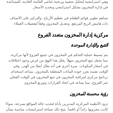
وهي استراتيجية لتحليل شعبية وربحية عناصر القائمة العادية، للمساعدة
في إدارة المخزون بشكل استراتيجي وتحديد الأسعار.
تساهم تطوير قوائم الطعام في تعظيم الأرباح، والتركيز على الأصناف
ذات هامش الربح المرتفع، وتعديل المخزون وفقاً لتفضيلات العملاء.
مركزية إدارة المخزون متعدد الفروع
التتبع والإدارة الموحدة
يتم تبسيط عملية التحكم في المخزون في جميع الفروع لأنها مركزية،
مما يجعل تتبع المخزون سهلاً. يقلل هذا النهج من فرص وجود اختلافات
في أسعار المكونات. ميزة أخرى هي أنه يقلل أيضًا من الهدر، وفي
الوقت نفسه يعزز جودة البيانات المتعلقة بالمخزون. يساعد استخدام
برنامج مركزي لمراقبة المخزون في تتبع المخزون في الوقت الفعلي
عبر الفروع، مما يساعد في اتخاذ القرارات وتوزيع المخزون
رؤية محسنة للمخزون
تزود الأنظمة المركزية المديرين بأداة لتحديد حالة المواقع بسرعة، سواءً
كانت مخزونها زائداً أو ناقصاً. يتيح ذلك صياغة استراتيجيات مناسبة بشأن