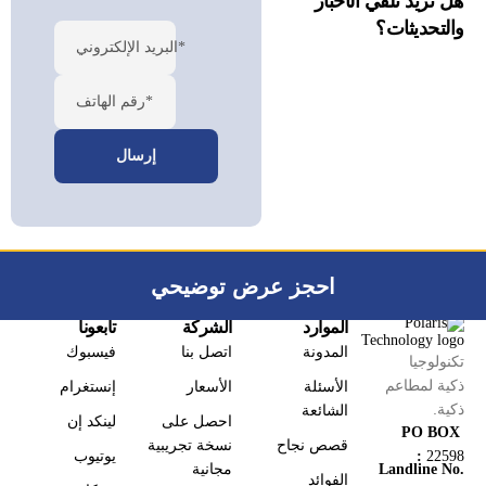
هل تريد تلقي الأخبار
والتحديثات؟
البريد الإلكتروني*
رقم الهاتف*
احجز عرض توضيحي
الموارد
الشركة
تابعونا
المدونة
اتصل بنا
فيسبوك
تكنولوجيا
ذكية لمطاعم
الأسئلة
الأسعار
إنستغرام
ذكية.
الشائعة
احصل على
لينكد إن
PO BOX
قصص نجاح
نسخة تجريبية
يوتيوب
:
22598
مجانية
Landline No.
الفوائد