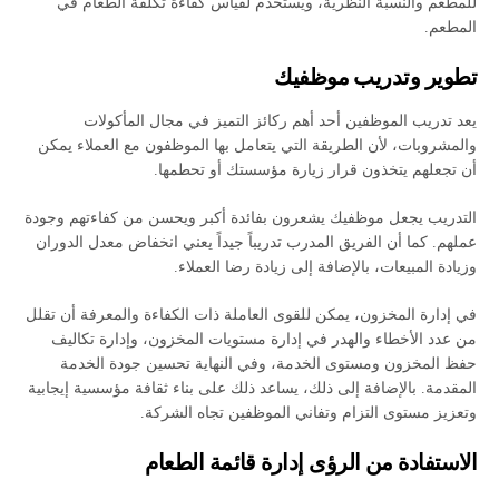
للمطعم والنسبة النظرية، ويستخدم لقياس كفاءة تكلفة الطعام في
المطعم.
تطوير وتدريب موظفيك
يعد تدريب الموظفين أحد أهم ركائز التميز في مجال المأكولات
والمشروبات، لأن الطريقة التي يتعامل بها الموظفون مع العملاء يمكن
أن تجعلهم يتخذون قرار زيارة مؤسستك أو تحطمها.
التدريب يجعل موظفيك يشعرون بفائدة أكبر ويحسن من كفاءتهم وجودة
عملهم. كما أن الفريق المدرب تدريباً جيداً يعني انخفاض معدل الدوران
وزيادة المبيعات، بالإضافة إلى زيادة رضا العملاء.
في إدارة المخزون، يمكن للقوى العاملة ذات الكفاءة والمعرفة أن تقلل
من عدد الأخطاء والهدر في إدارة مستويات المخزون، وإدارة تكاليف
حفظ المخزون ومستوى الخدمة، وفي النهاية تحسين جودة الخدمة
المقدمة. بالإضافة إلى ذلك، يساعد ذلك على بناء ثقافة مؤسسية إيجابية
وتعزيز مستوى التزام وتفاني الموظفين تجاه الشركة.
الاستفادة من الرؤى
إدارة قائمة الطعام