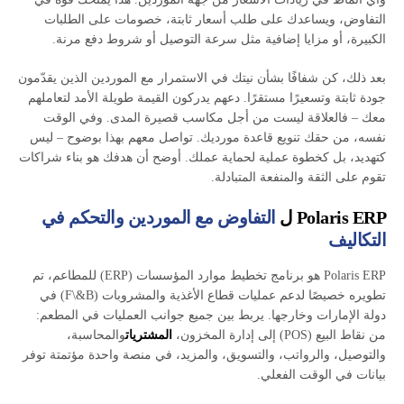
التفاوض، ويساعدك على طلب أسعار ثابتة، خصومات على الطلبات
الكبيرة، أو مزايا إضافية مثل سرعة التوصيل أو شروط دفع مرنة.
بعد ذلك، كن شفافًا بشأن نيتك في الاستمرار مع الموردين الذين يقدّمون
جودة ثابتة وتسعيرًا مستقرًا. دعهم يدركون القيمة طويلة الأمد لتعاملهم
معك – فالعلاقة ليست من أجل مكاسب قصيرة المدى. وفي الوقت
نفسه، من حقك تنويع قاعدة مورديك. تواصل معهم بهذا بوضوح – ليس
كتهديد، بل كخطوة عملية لحماية عملك. أوضح أن هدفك هو بناء شراكات
تقوم على الثقة والمنفعة المتبادلة.
Polaris ERP ل
التفاوض مع الموردين والتحكم في
التكاليف
Polaris ERP هو برنامج تخطيط موارد المؤسسات (ERP) للمطاعم، تم
تطويره خصيصًا لدعم عمليات قطاع الأغذية والمشروبات (F\&B) في
دولة الإمارات وخارجها. يربط بين جميع جوانب العمليات في المطعم:
من نقاط البيع (POS) إلى إدارة المخزون،
المشتريات
والمحاسبة،
والتوصيل، والرواتب، والتسويق، والمزيد، في منصة واحدة مؤتمتة توفر
بيانات في الوقت الفعلي.