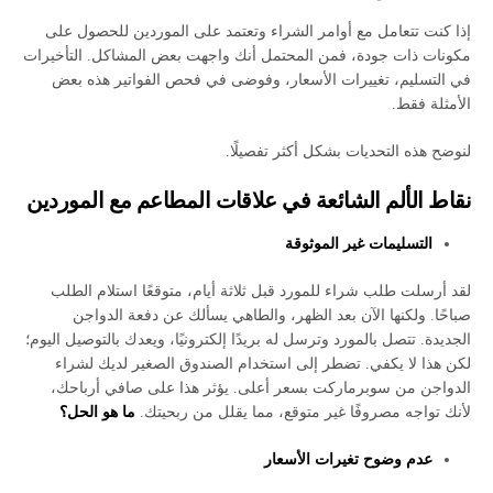
إذا كنت تتعامل مع أوامر الشراء وتعتمد على الموردين للحصول على
مكونات ذات جودة، فمن المحتمل أنك واجهت بعض المشاكل. التأخيرات
في التسليم، تغييرات الأسعار، وفوضى في فحص الفواتير هذه بعض
الأمثلة فقط.
لنوضح هذه التحديات بشكل أكثر تفصيلًا.
نقاط الألم الشائعة في علاقات المطاعم مع الموردين
التسليمات غير الموثوقة
لقد أرسلت طلب شراء للمورد قبل ثلاثة أيام، متوقعًا استلام الطلب
صباحًا. ولكنها الآن بعد الظهر، والطاهي يسألك عن دفعة الدواجن
الجديدة. تتصل بالمورد وترسل له بريدًا إلكترونيًا، ويعدك بالتوصيل اليوم؛
لكن هذا لا يكفي. تضطر إلى استخدام الصندوق الصغير لديك لشراء
الدواجن من سوبرماركت بسعر أعلى. يؤثر هذا على صافي أرباحك،
لأنك تواجه مصروفًا غير متوقع، مما يقلل من ربحيتك.
ما هو الحل؟
عدم وضوح تغيرات الأسعار