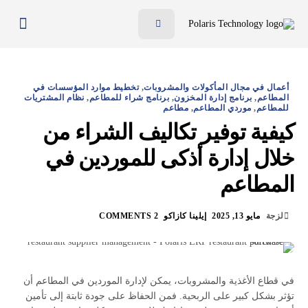
ميّزات
الفوائد
أعمال في مجال المأكولات والمشروبات
,
تخطيط موارد المؤسسات في
الأسعار
المطاعم
,
برنامج إدارة المخزون
,
برنامج شراء للمطاعم
,
نظام المشتريات
للمطاعم
,
موردي المطاعم
,
مطاعم
المدونة
كيفية توفير تكاليف الشراء من
خلال إدارة أذكى للموردين في
الموارد
المطاعم
تواصل معنا
AR
لزجة
مايو 13, 2025
إيلينا كازاكو
2 COMMENTS
EN
في قطاع الأغذية والمشروبات، يمكن لإدارة الموردين في المطاعم أن
تؤثر بشكل كبير على الربحية. فمن الحفاظ على جودة ثابتة إلى تأمين