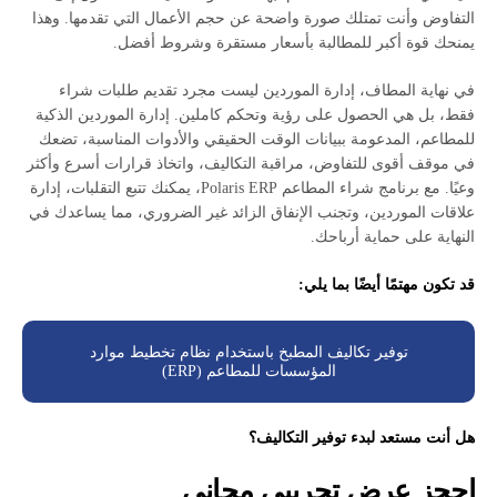
التفاوض وأنت تمتلك صورة واضحة عن حجم الأعمال التي تقدمها. وهذا
يمنحك قوة أكبر للمطالبة بأسعار مستقرة وشروط أفضل.
في نهاية المطاف، إدارة الموردين ليست مجرد تقديم طلبات شراء
فقط، بل هي الحصول على رؤية وتحكم كاملين. إدارة الموردين الذكية
للمطاعم، المدعومة ببيانات الوقت الحقيقي والأدوات المناسبة، تضعك
في موقف أقوى للتفاوض، مراقبة التكاليف، واتخاذ قرارات أسرع وأكثر
وعيًا. مع برنامج شراء المطاعم Polaris ERP، يمكنك تتبع التقلبات، إدارة
علاقات الموردين، وتجنب الإنفاق الزائد غير الضروري، مما يساعدك في
النهاية على حماية أرباحك.
قد تكون مهتمًا أيضًا بما يلي:
توفير تكاليف المطبخ باستخدام نظام تخطيط موارد
المؤسسات للمطاعم (ERP)
هل أنت مستعد لبدء توفير التكاليف؟
احجز عرض تجريبي مجاني