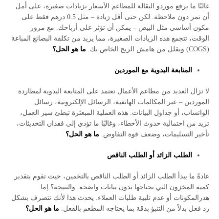
غالبًا ما يرفع موردو البقالة للمطاعم الأسعار بزيادات صغيرة، على أمل
أن تمر دون ملاحظة. لكن حتى أقل زيادة – مثل 0.5 درهم فقط على
مكون أساسي مثل البيض – يمكن أن تؤثر على أرباحك. مع مرور
الوقت، تتجمع هذه الزيادات الصغيرة، مما يزيد من تكلفة البضائع المباعة
(COGS) ويقلل من هامش الربح الخاص بك.
ما هو الحل؟
المتابعة اليدوية مع الموردين
لا تزال العديد من مطاعم الأعمال تعتمد على المتابعة اليدوية لمطاردة
الموردين – عبر المكالمات الهاتفية، الرسائل الإلكترونية، رسائل
الواتساب، أو جداول البيانات. هذه العملية المبعثرة تبطئ سير العمل،
تزيد من احتمالية حدوث الأخطاء، وغالبًا ما تؤدي إلى فقدان التحديثات،
تأخير التسليمات، وضعف قوة التفاوض.
ما هو الحل؟
الطلب الزائد أو الطلب الناقص
عادةً ما يبدأ الطلب الزائد أو الطلب الناقص بالتخمين، حيث تقوم بتقدير
كمية المخزون التي تحتاجها بدون بيانات واضحة. والنتيجة؟ إما
هدرالمكونات أو عدم تلبية طلبات العملاء. يحدث هذا لأنك تتصرف بشكل
رد فعل بدلاً من التنبؤ بدقة بما يحتاجه المطعم بالفعل.
ما هو الحل؟