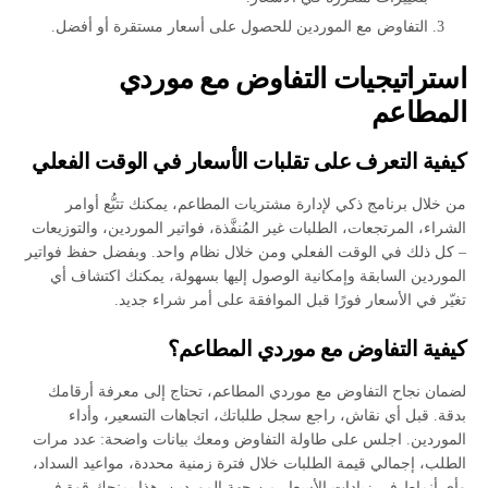
التفاوض مع الموردين للحصول على أسعار مستقرة أو أفضل.
استراتيجيات التفاوض مع موردي
المطاعم
كيفية التعرف على تقلبات الأسعار في الوقت الفعلي
من خلال برنامج ذكي لإدارة مشتريات المطاعم، يمكنك تتبُّع أوامر
الشراء، المرتجعات، الطلبات غير المُنفَّذة، فواتير الموردين، والتوزيعات
– كل ذلك في الوقت الفعلي ومن خلال نظام واحد. وبفضل حفظ فواتير
الموردين السابقة وإمكانية الوصول إليها بسهولة، يمكنك اكتشاف أي
تغيّر في الأسعار فورًا قبل الموافقة على أمر شراء جديد.
كيفية التفاوض مع موردي المطاعم؟
لضمان نجاح التفاوض مع موردي المطاعم، تحتاج إلى معرفة أرقامك
بدقة. قبل أي نقاش، راجع سجل طلباتك، اتجاهات التسعير، وأداء
الموردين. اجلس على طاولة التفاوض ومعك بيانات واضحة: عدد مرات
الطلب، إجمالي قيمة الطلبات خلال فترة زمنية محددة، مواعيد السداد،
وأي أنماط في زيادات الأسعار من جهة الموردين. هذا يمنحك قوة في