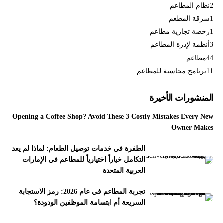
2
نظام المطاعم
1
سرقة المطعم
1
رخصة تجارية مطاعم
3
أنظمة لإدرة المطاعم
44
مطاعم
11
برنامج محاسبة للمطاعم
المنشورات الأخيرة
Opening a Coffee Shop? Avoid These 3 Costly Mistakes Every New
Owner Makes
الطفرة في خدمات توصيل الطعام: لماذا لم يعد
التكامل خياراً اختيارياً للمطاعم في الإمارات
العربية المتحدة
تجربة المطاعم في عام 2026: رمز الاستجابة
السريعة أم ابتسامة الموظفين الودودة؟