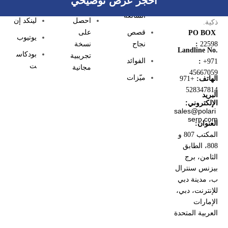
احجز عرض توضيحي
الأسئلة
الأسعار
إنستغرام
ذكية لمطاعم
الشائعة
احصل
لينكد إن
ذكية.
قصص
على
PO BOX
يوتيوب
نجاح
نسخة
:
22598
Landline No.
بودكاس
تجريبية
الفوائد
:
+971
ت
مجانية
45667059
ميّزات
الهاتف:
+971
528347814
البريد
الإلكتروني:
sales@polari
serp.com
العنوان:
المكتب 807 و
808، الطابق
الثامن، برج
بيزنس سنترال
ب، مدينة دبي
للإنترنت، دبي،
الإمارات
العربية المتحدة