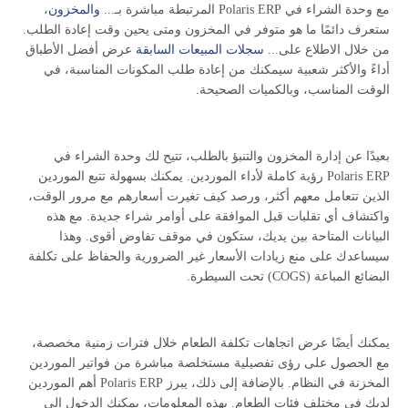
مع وحدة الشراء في Polaris ERP المرتبطة مباشرة بـ...
والمخزون
،
ستعرف دائمًا ما هو متوفر في المخزون ومتى يحين وقت إعادة الطلب.
من خلال الاطلاع على...
سجلات المبيعات السابقة
عرض أفضل الأطباق
أداءً والأكثر شعبية سيمكنك من إعادة طلب المكونات المناسبة، في
الوقت المناسب، وبالكميات الصحيحة.
بعيدًا عن إدارة المخزون والتنبؤ بالطلب، تتيح لك وحدة الشراء في
Polaris ERP رؤية كاملة لأداء الموردين. يمكنك بسهولة تتبع الموردين
الذين تتعامل معهم أكثر، ورصد كيف تغيرت أسعارهم مع مرور الوقت،
واكتشاف أي تقلبات قبل الموافقة على أوامر شراء جديدة. مع هذه
البيانات المتاحة بين يديك، ستكون في موقف تفاوض أقوى. وهذا
سيساعدك على منع زيادات الأسعار غير الضرورية والحفاظ على تكلفة
البضائع المباعة (COGS) تحت السيطرة.
يمكنك أيضًا عرض اتجاهات تكلفة الطعام خلال فترات زمنية مخصصة،
مع الحصول على رؤى تفصيلية مستخلصة مباشرة من فواتير الموردين
المخزنة في النظام. بالإضافة إلى ذلك، يبرز Polaris ERP أهم الموردين
لديك في مختلف فئات الطعام. بهذه المعلومات، يمكنك الدخول إلى