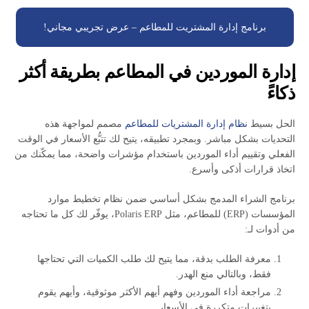
برنامج إدارة المشتريت للمطاعم – عرض تجريبي مجاني!
إدارة الموردين في المطاعم بطريقة أكثر
ذكاءً
الحل بسيط
نظام إدارة المشتريات للمطاعم
مصمم لمواجهة هذه
التحديات بشكل مباشر. وبمجرد تطبيقه، يتيح لك تتبُّع الأسعار في الوقت
الفعلي وتقييم أداء الموردين باستخدام مؤشرات واضحة، مما يمكّنك من
اتخاذ قرارات أذكى وأسرع.
برنامج الشراء المدمج بشكل أساسي ضمن نظام تخطيط موارد
المؤسسات (ERP) للمطاعم، مثل Polaris ERP، يوفّر لك كل ما تحتاجه
من أدوات لـ:
معرفة الطلب بدقة، مما يتيح لك طلب الكميات التي تحتاجها
فقط، وبالتالي منع الهدر.
مراجعة أداء الموردين وفهم أيهم الأكثر موثوقية، وأيهم يقوم
بتغييرات متكررة في الأسعار.