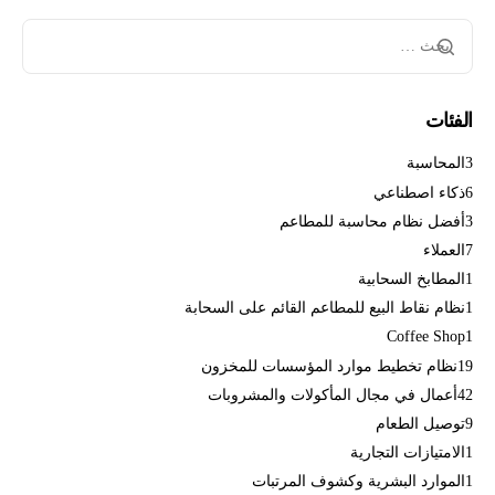
الفئات
3
المحاسبة
6
ذكاء اصطناعي
3
أفضل نظام محاسبة للمطاعم
7
العملاء
1
المطابخ السحابية
1
نظام نقاط البيع للمطاعم القائم على السحابة
Coffee Shop
1
19
نظام تخطيط موارد المؤسسات للمخزون
42
أعمال في مجال المأكولات والمشروبات
9
توصيل الطعام
1
الامتيازات التجارية
1
الموارد البشرية وكشوف المرتبات