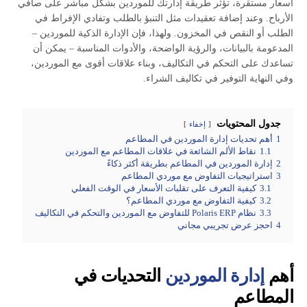
أسعار مستقرة، تؤثر طريقة إدارتك للموردين بشكل مباشر على صافي
الأرباح. وعند إضافة تعقيدات مثل التنبؤ بالطلب وتفادي الإفراط في
الطلب أو النقص في المخزون. ولهذا، فإن الإدارة الذكية للموردين –
المدعومة بالبيانات، والرؤية الواضحة، والأدوات المناسبة – يمكن أن
تساعدك على التحكم في التكاليف، وبناء علاقات أقوى مع الموردين،
وفي النهاية التوفير في تكاليف الشراء.
جدول المحتويات
إخفاء
1
أهم تحديات إدارة الموردين في المطاعم
1.1
نقاط الألم الشائعة في علاقات المطاعم مع الموردين
2
إدارة الموردين في المطاعم بطريقة أكثر ذكاءً
3
استراتيجيات التفاوض مع موردي المطاعم
3.1
كيفية التعرف على تقلبات الأسعار في الوقت الفعلي
3.2
كيفية التفاوض مع موردي المطاعم؟
3.3
نظام Polaris ERP للتفاوض مع الموردين والتحكم في التكاليف
4
احجز عرض تجريبي مجاني
أهم
إدارة الموردين
التحديات في
المطاعم